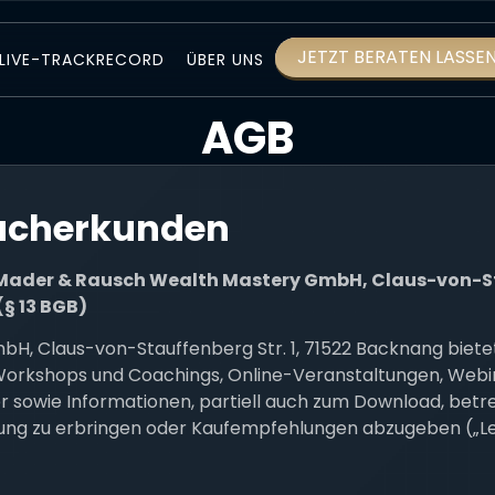
JETZT BERATEN LASSE
LIVE-TRACKRECORD
ÜBER UNS
AGB
aucherkunden
ader & Rausch Wealth Mastery GmbH, Claus-von-Sta
§ 13 BGB)
H, Claus-von-Stauffenberg Str. 1, 71522 Backnang biet
Workshops und Coachings, Online-Veranstaltungen, Webin
 sowie Informationen, partiell auch zum Download, betre
ung zu erbringen oder Kaufempfehlungen abzugeben („Le