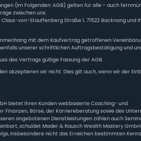
gen (im Folgenden: AGB) gelten für alle – auch fernmünd
äge zwischen uns:
laus-von-Stauffenberg Straße 1, 71522 Backnang und Ih
sammenhang mit dem Kaufvertrag getroffenen Vereinbaru
nfalls unserer schriftlichen Auftragsbestätigung und u
luss des Vertrags gültige Fassung der AGB.
akzeptieren wir nicht. Dies gilt auch, wenn wir der Ein
bH bietet ihren Kunden webbasierte Coaching- und
er Finanzen, Börse, der Karriereberatung sowie des Unte
seren angebotenen Dienstleistungen zählen auch Semina
ereinbart, schuldet Mader & Rausch Wealth Mastery GmbH
folgs, insbesondere nicht das Erreichen bestimmten Ken