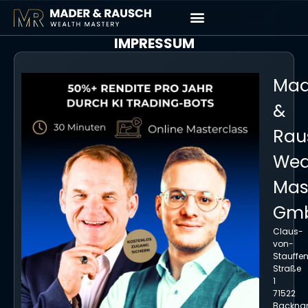
IMPRESSUM
Mad
&
Rau
Wea
Mas
Gm
Claus-
von-
Stauffe
Straße
1
71522
Backna