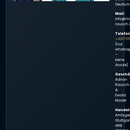
Deutsch
Mail:
info@m
rausch.
Telefon
+491711
(nur
whatsa
–
keine
Anrufe)
Geschä
Adrian
Rausch
&
Ewald
Mader
Handels
Amtsger
Stuttgart
HRB