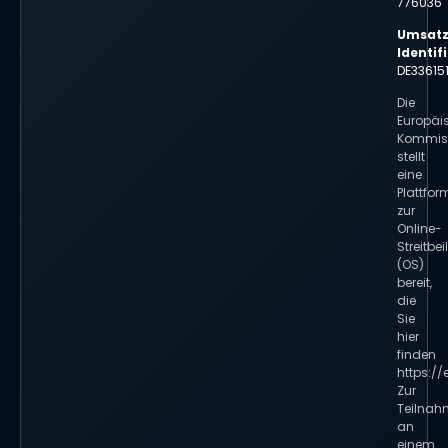
776036
Umsatz
Identi
DE33615
Die
Europäi
Kommis
stellt
eine
Plattfor
zur
Online-
Streitbe
(OS)
bereit,
die
Sie
hier
finden
https:/
Zur
Teilnah
an
einem